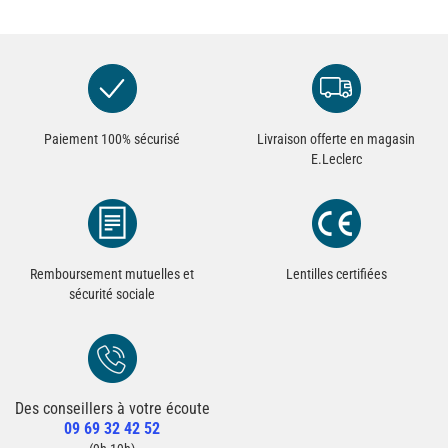
Paiement 100% sécurisé
Livraison offerte en magasin
E.Leclerc
Remboursement mutuelles et
Lentilles certifiées
sécurité sociale
Des conseillers à votre écoute
Redirection vers la page Contact du site
09 69 32 42 52