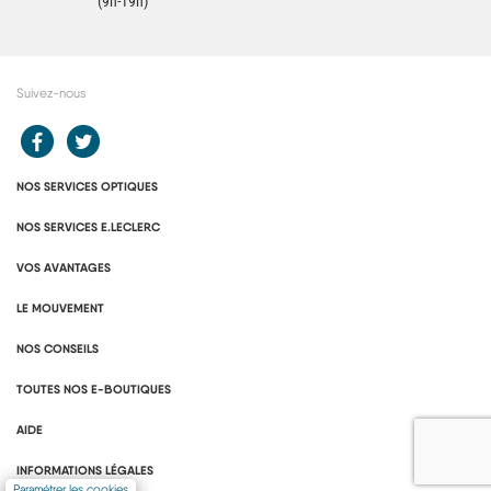
Contacter un conseiller
(9h-19h)
Suivez-nous
Redirection vers le compte Facebook E.Leclerc
Redirection vers le compte Twitter E.Leclerc
NOS SERVICES OPTIQUES
NOS SERVICES E.LECLERC
VOS AVANTAGES
LE MOUVEMENT
NOS CONSEILS
TOUTES NOS E-BOUTIQUES
AIDE
INFORMATIONS LÉGALES
Paramétrer les cookies