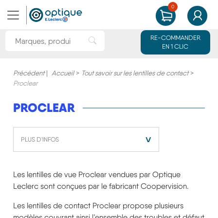
0
MON PANIER
MON CO
Rechercher une marque ou un produit
RE-COMMANDER
Rechercher"
EN 1 CLIC
Précédent
|
Accueil
>
Tout savoir sur les lentilles de contact
>
Proclear
PROCLEAR
˅
PLUS D'INFOS
Les lentilles de vue Proclear vendues par Optique
Leclerc sont conçues par le fabricant Coopervision.
Les lentilles de contact Proclear propose plusieurs
modèles couvrant ainsi l’ensemble des troubles et défaut