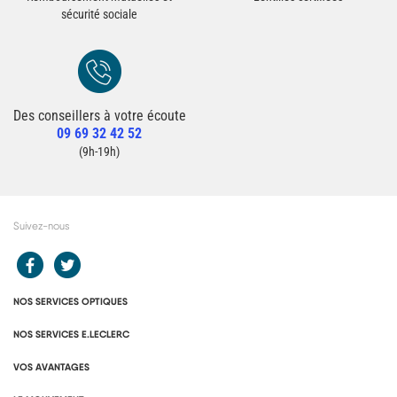
sécurité sociale
Des conseillers à votre écoute
Redirection vers la page Contact du site
09 69 32 42 52
Contacter un conseiller
(9h-19h)
Suivez-nous
Redirection vers le compte Facebook E.Leclerc
Redirection vers le compte Twitter E.Leclerc
NOS SERVICES OPTIQUES
NOS SERVICES E.LECLERC
VOS AVANTAGES