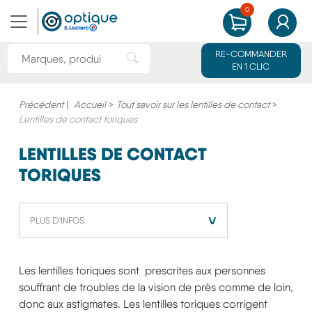
0
MON PANIER
MON CO
Rechercher une marque ou un produit
RE-COMMANDER
Rechercher"
EN 1 CLIC
Précédent
|
Accueil
>
Tout savoir sur les lentilles de contact
>
Lentilles de contact toriques
LENTILLES DE CONTACT
TORIQUES
˅
PLUS D'INFOS
Les lentilles toriques sont prescrites aux personnes
souffrant de troubles de la vision de près comme de loin,
donc aux astigmates. Les lentilles toriques corrigent