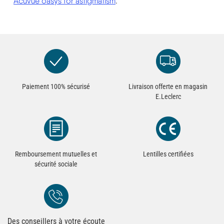
Acuvue oasys for astigmatism
.
Paiement 100% sécurisé
Livraison offerte en magasin
E.Leclerc
Remboursement mutuelles et
Lentilles certifiées
sécurité sociale
Des conseillers à votre écoute
Redirection vers la page Contact du site