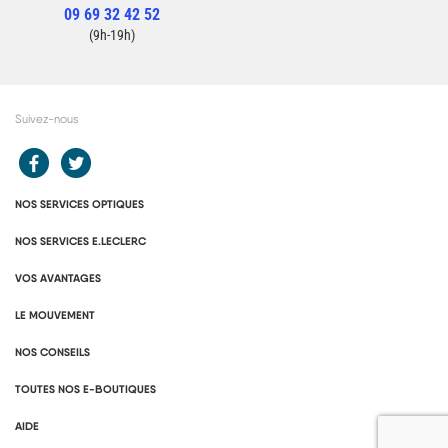
09 69 32 42 52
Contacter un conseiller
(9h-19h)
Suivez-nous
Redirection vers le compte Facebook E.Leclerc
Redirection vers le compte Twitter E.Leclerc
NOS SERVICES OPTIQUES
NOS SERVICES E.LECLERC
VOS AVANTAGES
LE MOUVEMENT
NOS CONSEILS
TOUTES NOS E-BOUTIQUES
AIDE