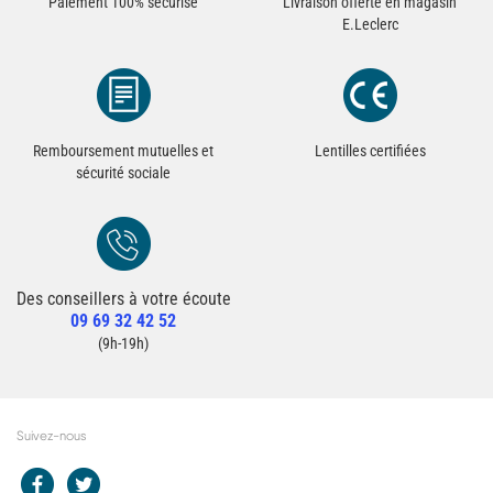
Paiement 100% sécurisé
Livraison offerte en magasin
E.Leclerc
Remboursement mutuelles et
Lentilles certifiées
sécurité sociale
Des conseillers à votre écoute
Redirection vers la page Contact du site
09 69 32 42 52
Contacter un conseiller
(9h-19h)
Suivez-nous
Redirection vers le compte Facebook E.Leclerc
Redirection vers le compte Twitter E.Leclerc