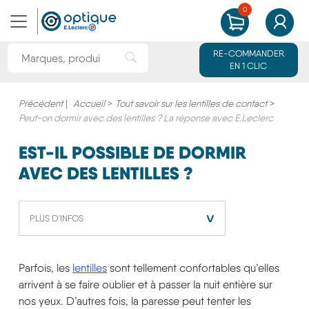
0
MON PANIER
MON CO
Rechercher une marque ou un produit
RE-COMMANDER
Rechercher"
EN 1 CLIC
Précédent
|
Accueil
>
Tout savoir sur les lentilles de contact
>
Peut-on dormir avec des lentilles ? La réponse avec E.Leclerc
EST-IL POSSIBLE DE DORMIR
AVEC DES LENTILLES ?
˅
PLUS D'INFOS
Parfois, les
lentilles
sont tellement confortables qu’elles
arrivent à se faire oublier et à passer la nuit entière sur
nos yeux. D’autres fois, la paresse peut tenter les