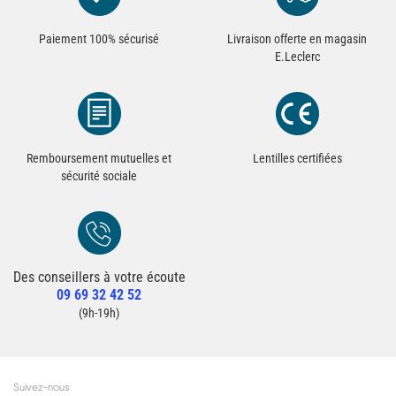
Paiement 100% sécurisé
Livraison offerte en magasin
E.Leclerc
Remboursement mutuelles et
Lentilles certifiées
sécurité sociale
Des conseillers à votre écoute
Redirection vers la page Contact du site
09 69 32 42 52
Contacter un conseiller
(9h-19h)
Suivez-nous