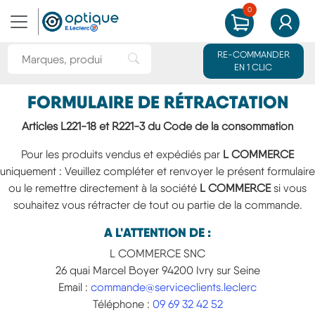
0
MON PANIER
MON CO
Rechercher une marque ou un produit
RE-COMMANDER
Rechercher"
EN 1 CLIC
FORMULAIRE DE RÉTRACTATION
Articles L221-18 et R221-3 du Code de la consommation
Pour les produits vendus et expédiés par
L COMMERCE
uniquement : Veuillez compléter et renvoyer le présent formulaire
ou le remettre directement à la société
L COMMERCE
si vous
souhaitez vous rétracter de tout ou partie de la commande.
A L'ATTENTION DE :
L COMMERCE SNC
26 quai Marcel Boyer 94200 Ivry sur Seine
Email :
commande@serviceclients.leclerc
Téléphone :
09 69 32 42 52