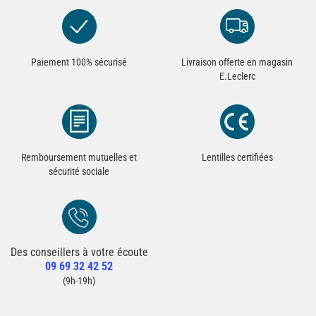
Paiement 100% sécurisé
Livraison offerte en magasin
E.Leclerc
Remboursement mutuelles et
Lentilles certifiées
sécurité sociale
Des conseillers à votre écoute
Redirection vers la page Contact du site
09 69 32 42 52
Contacter un conseiller
(9h-19h)