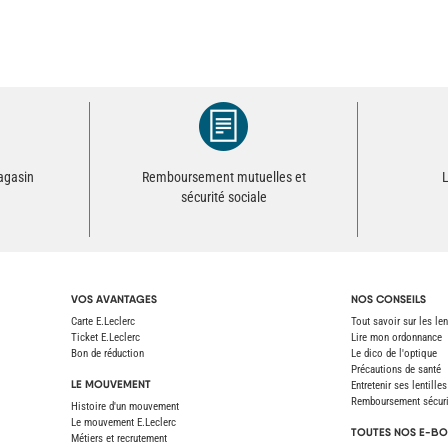
magasin
Remboursement mutuelles et
L
sécurité sociale
VOS AVANTAGES
NOS CONSEILS
Carte E.Leclerc
Tout savoir sur les len
Ticket E.Leclerc
Lire mon ordonnance
Bon de réduction
Le dico de l'optique
Précautions de santé
LE MOUVEMENT
Entretenir ses lentilles
Remboursement sécurit
Histoire d'un mouvement
Le mouvement E.Leclerc
TOUTES NOS E-BO
Métiers et recrutement