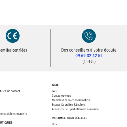
Des conseillers à votre écoute
Redirection vers la page Contact du site
entilles certifiées
09 69 32 42 52
Contacter un conseiller
(9h-19h)
AIDE
tilles de contact
FAQ
Contactez-nous
Médiateur de la consommation
Espace Sourdline E.Leclerc
Accessibilité : partiellement conforme
é sociale et mutuelle
INFORMATIONS LÉGALES
UTIQUES
CGV