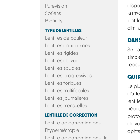
dispo
Purevision
la my
Soflens
lenti
Biofinity
dimin
TYPE DE LENTILLES
Lentilles de couleur
DANS
Lentilles correctrices
Se ba
Lentilles rigides
simpl
Lentilles de vue
recou
Lentilles souples
Lentilles progressives
QUI 
Lentilles toriques
La pl
Lentilles multifocales
d’att
Lentilles journalières
lentil
Lentilles mensuelles
néces
LENTILLE DE CORRECTION
proto
Lentille de correction pour
de vos
l'hypermétropie
ophta
Lentille de correction pour la