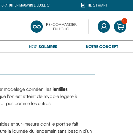
T GRATUIT EN MAGASIN E.LECLERC
TIERS PAYANT
0
MON
RE-COMMANDER
ercher"
EN 1 CLIC
MON COMPTE
SOLAIRES
NOTRE CONCEPT
NOS
 par modelage cornéen, les
lentilles
ue l’on est atteint de myopie légère à
tact pas comme les autres.
rigides et sur-mesure dont le port se fait
 toute la journée du lendemain sans besoin d’un