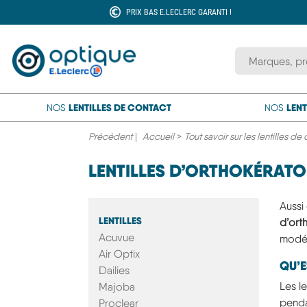
PRIX BAS E.LECLERC GARANTI !
Rechercher une
LENTILLES DE CONTACT
LENT
NOS
NOS
Précédent
|
Accueil
>
Tout savoir sur les lentilles de
LENTILLES D’ORTHOKÉRATO
Aussi
LENTILLES
d’ort
Acuvue
modér
Air Optix
QU’E
Dailies
Les l
Majoba
penda
Proclear