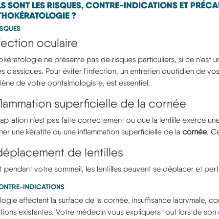
S SONT LES RISQUES, CONTRE-INDICATIONS ET PRÉC
THOKÉRATOLOGIE ?
ISQUES
fection oculaire
hokératologie ne présente pas de risques particuliers, si ce n’est u
lles classiques. Pour éviter l’infection, un entretien quotidien de 
iène de votre ophtalmologiste, est essentiel.
nflammation superficielle de la cornée
adaptation n’est pas faite correctement ou que la lentille exerce u
ner une kératite ou une inflammation superficielle de la
cornée
. Ce
déplacement de lentilles
it pendant votre sommeil, les lentilles peuvent se déplacer et pert
ONTRE-INDICATIONS
logie affectant la surface de la cornée, insuffisance lacrymale, c
tions existantes. Votre médecin vous expliquera tout lors de son exa