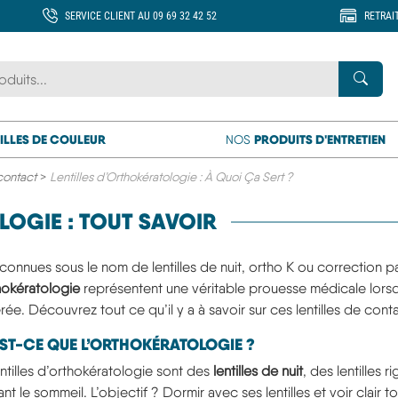
SERVICE CLIENT AU 09 69 32 42 52
RETRAI
 marque ou un produit
Rech
ILLES DE COULEUR
PRODUITS D'ENTRETIEN
NOS
 contact
>
Lentilles d’Orthokératologie : À Quoi Ça Sert ?
LOGIE : TOUT SAVOIR
 connues sous le nom de lentilles de nuit, ortho K ou correction
hokératologie
représentent une véritable prouesse médicale lorsq
ée. Découvrez tout ce qu’il y a à savoir sur ces lentilles de con
ST-CE QUE L’ORTHOKÉRATOLOGIE ?
entilles d’orthokératologie sont des
lentilles de nuit
, des lentilles 
nt le sommeil. L’objectif ? Dormir avec ses lentilles et voir clair