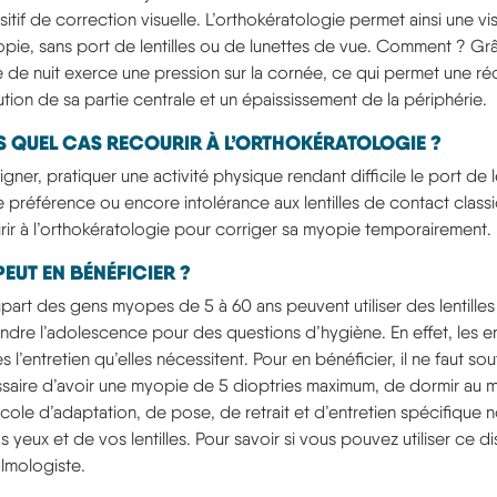
sitif de correction visuelle. L’orthokératologie permet ainsi une 
opie, sans port de lentilles ou de lunettes de vue. Comment ? Gr
lle de nuit exerce une pression sur la cornée, ce qui permet une r
ution de sa partie centrale et un épaississement de la périphérie.
 QUEL CAS RECOURIR À L’ORTHOKÉRATOLOGIE ?
igner, pratiquer une activité physique rendant difficile le port de
e préférence ou encore intolérance aux lentilles de contact clas
rir à l’orthokératologie pour corriger sa myopie temporairement.
PEUT EN BÉNÉFICIER ?
upart des gens myopes de 5 à 60 ans peuvent utiliser des lentill
endre l’adolescence pour des questions d’hygiène. En effet, les e
les l’entretien qu’elles nécessitent. Pour en bénéficier, il ne faut so
saire d’avoir une myopie de 5 dioptries maximum, de dormir au moi
cole d’adaptation, de pose, de retrait et d’entretien spécifique
 yeux et de vos lentilles. Pour savoir si vous pouvez utiliser ce d
lmologiste.