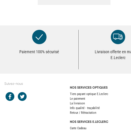
Paiement 100% sécurisé
Livraison offerte en 
E.Leclerc
Suivez-nous
NOS SERVICES OPTIQUES
Redirection vers le compte Facebook E.Leclerc
Redirection vers le compte Twitter E.Leclerc
Tiers payant optique E.Leclerc
Le paiement
La livraison
Info qualité - traçabilité
Retour / Rétractation
NOS SERVICES E.LECLERC
Carte Cadeau