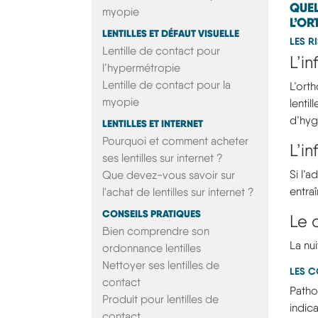
QUEL
myopie
L’OR
LENTILLES ET DÉFAUT VISUELLE
LES R
Lentille de contact pour
L’in
l’hypermétropie
Lentille de contact pour la
L’ort
myopie
lenti
d’hyg
LENTILLES ET INTERNET
Pourquoi et comment acheter
L’i
ses lentilles sur internet ?
Si l’
Que devez-vous savoir sur
entraî
l'achat de lentilles sur internet ?
CONSEILS PRATIQUES
Le 
Bien comprendre son
La nu
ordonnance lentilles
Nettoyer ses lentilles de
LES C
contact
Patho
Produit pour lentilles de
indica
contact