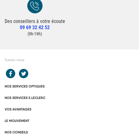
Des conseillers à votre écoute
Redirection vers la page Contact du site
09 69 32 42 52
Contacter un conseiller
(9h-19h)
Suivez-nous
Redirection vers le compte Facebook E.Leclerc
Redirection vers le compte Twitter E.Leclerc
NOS SERVICES OPTIQUES
NOS SERVICES E.LECLERC
VOS AVANTAGES
LE MOUVEMENT
NOS CONSEILS