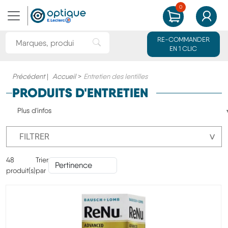
0
MON PANIER
MON CO
Rechercher une marque ou un produit
RE-COMMANDER
Rechercher"
EN 1 CLIC
Précédent
|
Accueil
>
Entretien des lentilles
PRODUITS D'ENTRETIEN
Plus d'infos
˅
FILTRER
48
Trier
produit(s)
par