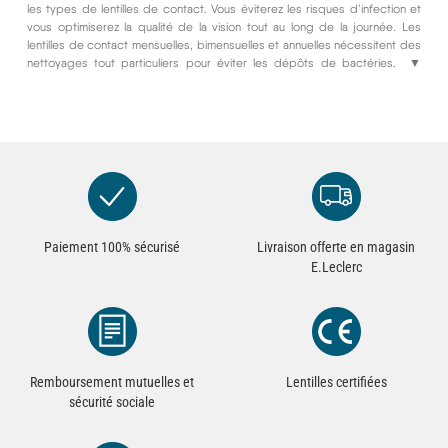
les types de lentilles de contact. Vous éviterez les risques d’infection et
vous optimiserez la qualité de la vision tout au long de la journée. Les
lentilles de contact mensuelles, bimensuelles et annuelles nécessitent des
nettoyages tout particuliers pour éviter les dépôts de bactéries. Les
▼
lentilles de contact journalières peuvent aussi être rincées, humidifiées,
avec un produit adapté au cours de la journée. Il est important de bien lire
les notices d’explications des solutions de vos lentilles de contact.
Retrouvez dans notre catalogue une gamme de produits qui s’adaptent à
toutes les lentilles.
Paiement 100% sécurisé
Livraison offerte en magasin
E.Leclerc
Remboursement mutuelles et
Lentilles certifiées
sécurité sociale