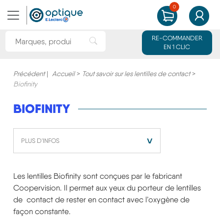
0
MON PANIER
MON CO
Rechercher une marque ou un produit
RE-COMMANDER
Rechercher"
EN 1 CLIC
Précédent
|
Accueil
>
Tout savoir sur les lentilles de contact
>
Biofinity
BIOFINITY
˅
PLUS D'INFOS
Les lentilles Biofinity sont conçues par le fabricant
Coopervision. Il permet aux yeux du porteur de lentilles
de contact de rester en contact avec l’oxygène de
façon constante.