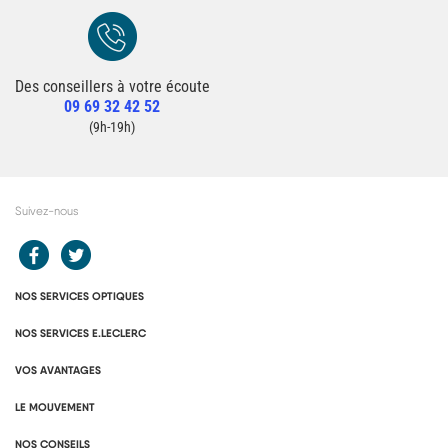
Des conseillers à votre écoute
Redirection vers la page Contact du site
09 69 32 42 52
Contacter un conseiller
(9h-19h)
Suivez-nous
Redirection vers le compte Facebook E.Leclerc
Redirection vers le compte Twitter E.Leclerc
NOS SERVICES OPTIQUES
NOS SERVICES E.LECLERC
VOS AVANTAGES
LE MOUVEMENT
NOS CONSEILS