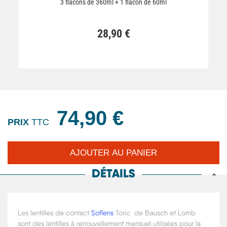
3 flacons de 360ml + 1 flacon de 60ml
28,90 €
74,90 €
PRIX
TTC
DÉTAILS
Les lentilles de contact
Soflens
Toric de Bausch et Lomb
sont des lentilles à renouvellement mensuel utilisées pour la