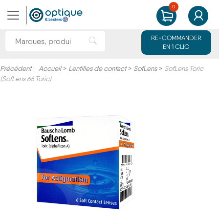
0
MON PANIER
MON CO
Rechercher une marque ou un produit
RE-COMMANDER
Rechercher"
EN 1 CLIC
Précédent
|
Accueil
>
Lentilles de contact
>
SofLens
>
SofLens Toric
(SofLens 66 Toric)