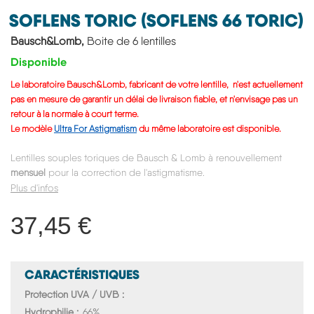
SOFLENS TORIC (SOFLENS 66 TORIC)
Bausch&Lomb,
Boite de 6 lentilles
Disponible
Le laboratoire Bausch&Lomb, fabricant de votre lentille, n'est actuellement
pas en mesure de garantir un délai de livraison fiable, et n'envisage pas un
retour à la normale à court terme.
Le modèle
Ultra For Astigmatism
du même laboratoire est disponible.
Lentilles souples toriques de Bausch & Lomb à renouvellement
mensuel
pour la correction de l'astigmatisme.
Plus d'infos
37,45 €
CARACTÉRISTIQUES
Protection UVA / UVB
Hydrophilie
66%