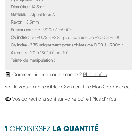
Diamètre
14.5mm
Matériau
Alphafilcon A
Rayon
8.5mm
Puissances
de -9.00d à +6.00d
Cylindre
de -0.75 à -2.25 pour sphères de -9.00 à +6.00
Cylindre -2.75 uniquement pour sphères de 0.00 à -9.00d
Axes
de 10° à 180°/0° par 10°
Teinte de manipulation
Comment lire mon ordonnance ?
Plus d'infos
Voir la version accessible : Comment Lire Mon Ordonnance
Vos Corre
Vos corrections sont sur votre boîte !
Plus d'infos
1
LA QUANTITÉ
CHOISISSEZ