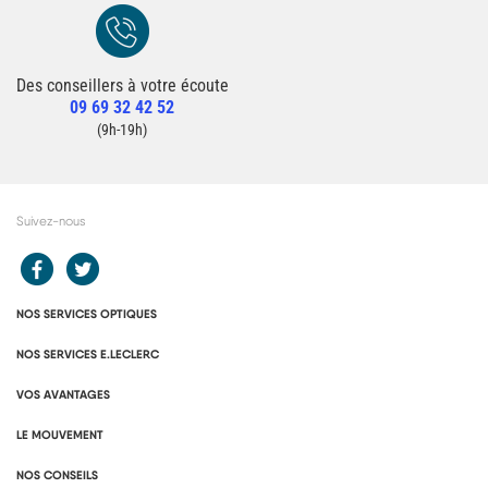
Des conseillers à votre écoute
Redirection vers la page Contact du site
09 69 32 42 52
Contacter un conseiller
(9h-19h)
Suivez-nous
Redirection vers le compte Facebook E.Leclerc
Redirection vers le compte Twitter E.Leclerc
NOS SERVICES OPTIQUES
NOS SERVICES E.LECLERC
VOS AVANTAGES
LE MOUVEMENT
NOS CONSEILS