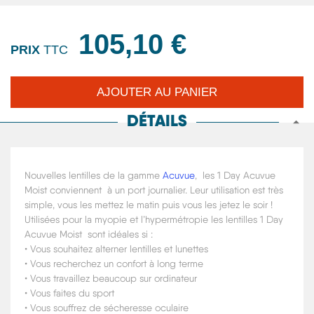
105,10 €
PRIX
TTC
DÉTAILS
Nouvelles lentilles de la gamme
Acuvue
, les 1 Day Acuvue
Moist conviennent à un port journalier. Leur utilisation est très
simple, vous les mettez le matin puis vous les jetez le soir !
Utilisées pour la myopie et l’hypermétropie les lentilles 1 Day
Acuvue Moist sont idéales si :
• Vous souhaitez alterner lentilles et lunettes
• Vous recherchez un confort à long terme
• Vous travaillez beaucoup sur ordinateur
• Vous faites du sport
• Vous souffrez de sécheresse oculaire