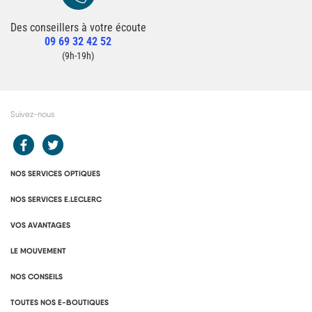
Des conseillers à votre écoute
Redirection vers la page Contact du site
09 69 32 42 52
Contacter un conseiller
(9h-19h)
Suivez-nous
Redirection vers le compte Facebook E.Leclerc
Redirection vers le compte Twitter E.Leclerc
NOS SERVICES OPTIQUES
NOS SERVICES E.LECLERC
VOS AVANTAGES
LE MOUVEMENT
NOS CONSEILS
TOUTES NOS E-BOUTIQUES