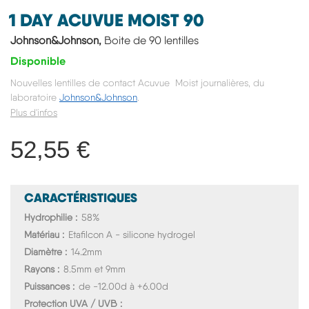
1 DAY ACUVUE MOIST 90
Johnson&Johnson,
Boite de 90 lentilles
Disponible
Nouvelles lentilles de contact Acuvue Moist journalières, du
laboratoire
Johnson&Johnson
.
Plus d'infos
52,55 €
CARACTÉRISTIQUES
Hydrophilie
58%
Matériau
Etafilcon A - silicone hydrogel
Diamètre
14.2mm
Rayons
8.5mm et 9mm
Puissances
de -12.00d à +6.00d
Protection UVA / UVB