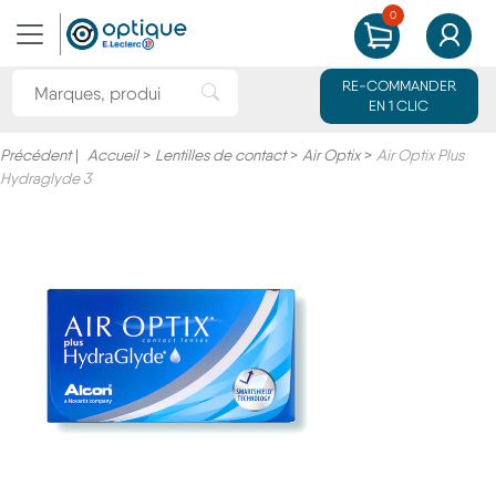
0
MON PANIER
MON CO
Rechercher une marque ou un produit
RE-COMMANDER
Rechercher"
EN 1 CLIC
Précédent
|
Accueil
>
Lentilles de contact
>
Air Optix
>
Air Optix Plus
Hydraglyde 3