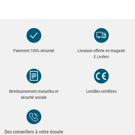
Paiement 100% sécurisé
Livraison offerte en magasin
E.Leclerc
Remboursement mutuelles et
Lentilles certifiées
sécurité sociale
Des conseillers à votre écoute
Redirection vers la page Contact du site