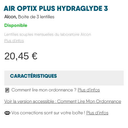
AIR OPTIX PLUS HYDRAGLYDE 3
Alcon,
Boite de 3 lentilles
Disponible
Lentilles souples mensuelles du laboratoire Alcon
Plus d'infos
20,45 €
CARACTÉRISTIQUES
Comment lire mon ordonnance ?
Plus d'infos
Voir la version accessible : Comment Lire Mon Ordonnance
Vos Corre
Vos corrections sont sur votre boîte !
Plus d'infos