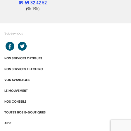
09 69 32 42 52
Contacter un conseiller
(9h-19h)
Suivez-nous
Redirection vers le compte Facebook E.Leclerc
Redirection vers le compte Twitter E.Leclerc
NOS SERVICES OPTIQUES
NOS SERVICES E.LECLERC
VOS AVANTAGES
LE MOUVEMENT
NOS CONSEILS
TOUTES NOS E-BOUTIQUES
AIDE