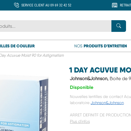
SERVICE CLIENT AU 09 69 32 42 52
RETRAI
 marque ou un produit
Rech
ILLES DE COULEUR
PRODUITS D'ENTRETIEN
NOS
 Day Acuvue Moist 90 for Astigmatism
1 DAY ACUVUE MO
Johnson&Johnson,
Boite de 90
Disponible
Nouvelles lentilles de contact Acu
laboratoire
Johnson&Johnson
.
ARRET DEFINITF DE PRODUCTION
Plus d'infos