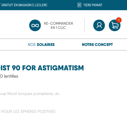
T GRATUIT EN MAGASIN E.LECLERC
TIERS PAYANT
0
MON
RE-COMMANDER
ercher"
EN 1 CLIC
MON COMPTE
SOLAIRES
NOTRE CONCEPT
NOS
IST 90 FOR ASTIGMATISM
 lentilles
vue Moist toriques journalières, du
 POUR LES SPHERES POSITIVES