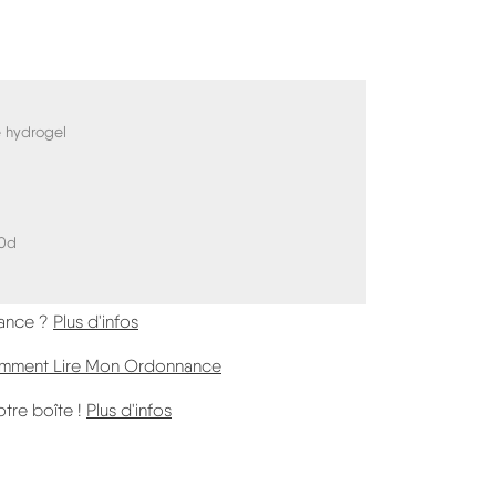
ne hydrogel
00d
ance ?
Plus d'infos
 Comment Lire Mon Ordonnance
Vos Corrections Sont Sur Votre Boite (HT
otre boîte !
Plus d'infos