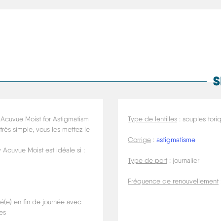
S
y Acuvue Moist for Astigmatism
Type de lentilles
: souples tori
 très simple, vous les mettez le
Corrige
:
astigmatisme
 Acuvue Moist est idéale si :
Type de port
: journalier
Fréquence de renouvellement
é(e) en fin de journée avec
les