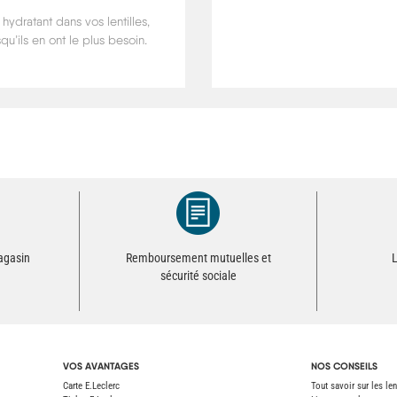
hydratant dans vos lentilles,
u’ils en ont le plus besoin.
magasin
Remboursement mutuelles et
L
sécurité sociale
VOS AVANTAGES
NOS CONSEILS
Carte E.Leclerc
Tout savoir sur les len