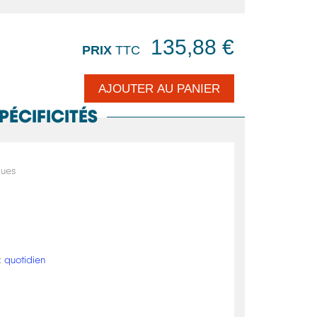
135,88 €
PRIX
TTC
PÉCIFICITÉS
ques
:
quotidien