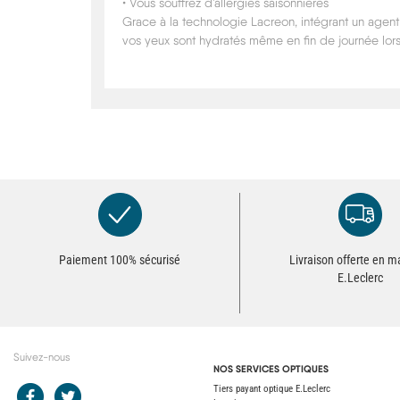
• Vous souffrez d'allergies saisonnières
Grace à la technologie Lacreon, intégrant un agent 
vos yeux sont hydratés même en fin de journée lorsq
Paiement 100% sécurisé
Livraison offerte en 
E.Leclerc
Suivez-nous
NOS SERVICES OPTIQUES
Redirection vers le compte Facebook E.Leclerc
Redirection vers le compte Twitter E.Leclerc
Tiers payant optique E.Leclerc