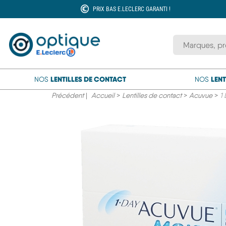
PRIX BAS E.LECLERC GARANTI !
Rechercher une
LENTILLES DE CONTACT
LENT
NOS
NOS
Précédent
|
Accueil
>
Lentilles de contact
>
Acuvue
>
1