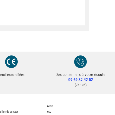
Des conseillers à votre écoute
Redirection vers la page Contact du site
entilles certifiées
09 69 32 42 52
Contacter un conseiller
(9h-19h)
AIDE
tilles de contact
FAQ