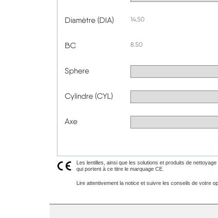
Diamètre (DIA)
14,50
BC
8.50
Sphere
Cylindre (CYL)
Axe
Les lentilles, ainsi que les solutions et produits de nettoya
qui portent à ce titre le marquage CE.
Lire attentivement la notice et suivre les conseils de votre opt