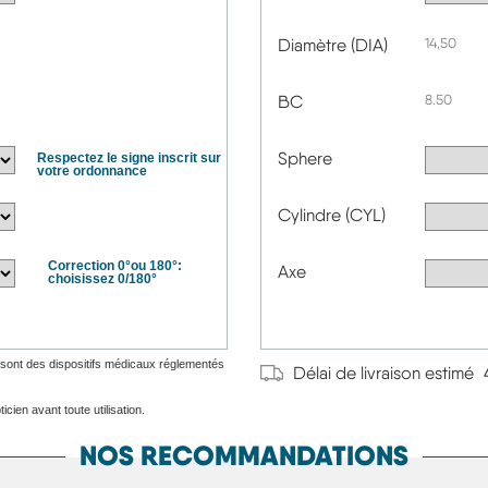
Diamètre (DIA)
14,50
BC
8.50
Sphere
Respectez le signe inscrit sur
votre ordonnance
Cylindre (CYL)
Correction 0°ou 180°:
Axe
choisissez 0/180°
ge sont des dispositifs médicaux réglementés
Délai de livraison estimé
icien avant toute utilisation.
NOS RECOMMANDATIONS