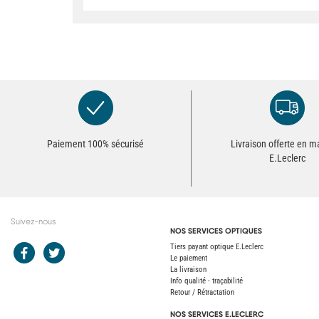
Paiement 100% sécurisé
Livraison offerte en 
E.Leclerc
Suivez-nous
NOS SERVICES OPTIQUES
Redirection vers le compte Facebook E.Leclerc
Redirection vers le compte Twitter E.Leclerc
Tiers payant optique E.Leclerc
Le paiement
La livraison
Info qualité - traçabilité
Retour / Rétractation
NOS SERVICES E.LECLERC