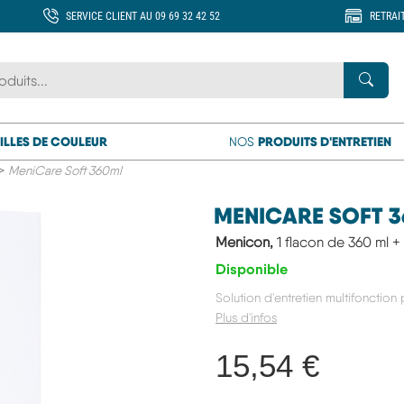
SERVICE CLIENT AU 09 69 32 42 52
RETRAI
 marque ou un produit
Rech
ILLES DE COULEUR
PRODUITS D'ENTRETIEN
NOS
>
MeniCare Soft 360ml
MENICARE SOFT 
Menicon,
1 flacon de 360 ml + 
Disponible
Solution d'entretien multifonction 
Plus d'infos
15,54 €