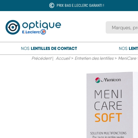
PRIX BAS E.LECLERC GARANTI !
Rechercher une
LENTILLES DE CONTACT
LENT
NOS
NOS
Précédent
|
Accueil
>
Entretien des lentilles
>
MeniCare