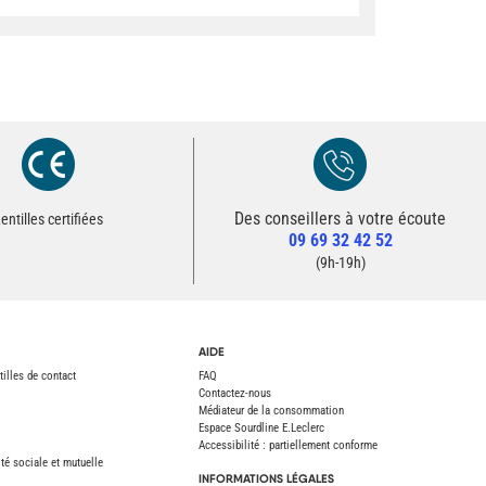
Des conseillers à votre écoute
Redirection vers la page Contact du site
entilles certifiées
09 69 32 42 52
Contacter un conseiller
(9h-19h)
AIDE
tilles de contact
FAQ
Contactez-nous
Médiateur de la consommation
Espace Sourdline E.Leclerc
Accessibilité : partiellement conforme
é sociale et mutuelle
INFORMATIONS LÉGALES