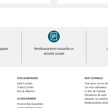
magasin
Remboursement mutuelles et
L
sécurité sociale
VOS AVANTAGES
NOS CONSEILS
Carte E.Leclerc
Tout savoir sur les len
Ticket E.Leclerc
Lire mon ordonnance
Bon de réduction
Le dico de l'optique
Précautions de santé
LE MOUVEMENT
Entretenir ses lentilles
Remboursement sécurit
Histoire d'un mouvement
Le mouvement E.Leclerc