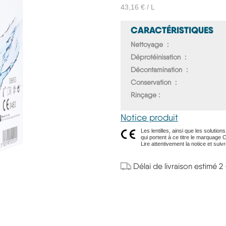
43,16 € / L
CARACTÉRISTIQUES
Nettoyage
Déprotéinisation
Décontamination
Conservation
Rinçage
Notice produit
Les lentilles, ainsi que les soluti
qui portent à ce titre le marquage 
Lire attentivement la notice et suivr
Délai de livraison estimé 2 