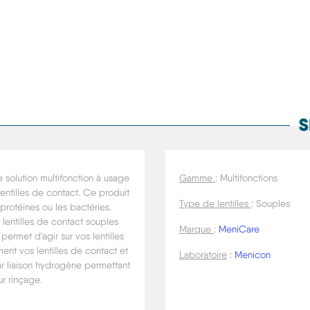
S
 solution multifonction à usage
Gamme
: Multifonctions
entilles de contact. Ce produit
Type de lentilles
: Souples
protéines ou les bactéries.
lentilles de contact souples
Marque
:
MeniCare
ermet d'agir sur vos lentilles
ent vos lentilles de contact et
Laboratoire
:
Menicon
ar liaison hydrogène permettant
ur rinçage.