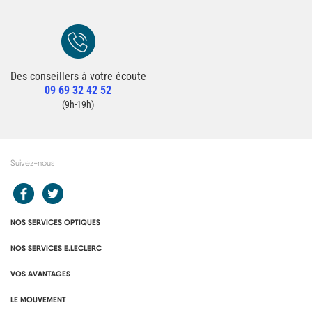
Des conseillers à votre écoute
Redirection vers la page Contact du site
09 69 32 42 52
Contacter un conseiller
(9h-19h)
Suivez-nous
Redirection vers le compte Facebook E.Leclerc
Redirection vers le compte Twitter E.Leclerc
NOS SERVICES OPTIQUES
NOS SERVICES E.LECLERC
VOS AVANTAGES
LE MOUVEMENT