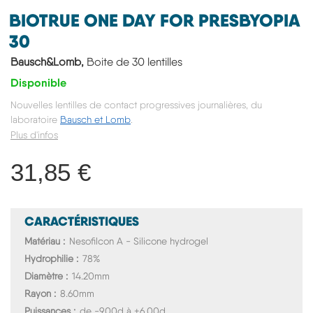
BIOTRUE ONE DAY FOR PRESBYOPIA
30
Bausch&Lomb,
Boite de 30 lentilles
Disponible
Nouvelles lentilles de contact progressives journalières, du
laboratoire
Bausch et Lomb
.
Plus d'infos
31,85 €
CARACTÉRISTIQUES
Matériau
Nesofilcon A - Silicone hydrogel
Hydrophilie
78%
Diamètre
14.20mm
Rayon
8.60mm
Puissances
de -9.00d à +6.00d