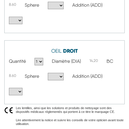
8.60
Sphere
Addition (ADD)
DROIT
OEIL
Quantité
Diamètre (DIA)
14,20
BC
8.60
Sphere
Addition (ADD)
Les lentilles, ainsi que les solutions et produits de nettoyage sont des
dispositifs médicaux réglementés qui portent à ce titre le marquage CE.
Lire attentivement la notice et suivre les conseils de votre opticien avant toute
utilisation.