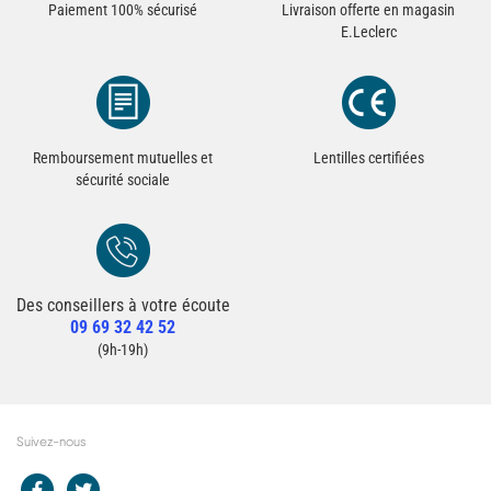
Paiement 100% sécurisé
Livraison offerte en magasin
E.Leclerc
Remboursement mutuelles et
Lentilles certifiées
sécurité sociale
Des conseillers à votre écoute
Redirection vers la page Contact du site
09 69 32 42 52
Contacter un conseiller
(9h-19h)
Suivez-nous
Redirection vers le compte Facebook E.Leclerc
Redirection vers le compte Twitter E.Leclerc