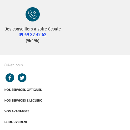
Des conseillers à votre écoute
Redirection vers la page Contact du site
09 69 32 42 52
Contacter un conseiller
(9h-19h)
Suivez-nous
Redirection vers le compte Facebook E.Leclerc
Redirection vers le compte Twitter E.Leclerc
NOS SERVICES OPTIQUES
NOS SERVICES E.LECLERC
VOS AVANTAGES
LE MOUVEMENT