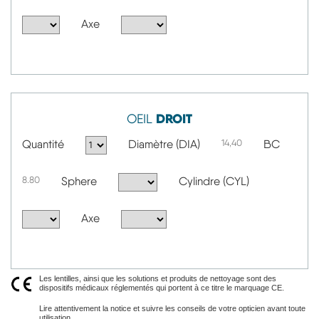
Axe
DROIT
OEIL
Quantité
Diamètre (DIA)
14,40
BC
8.80
Sphere
Cylindre (CYL)
Axe
Les lentilles, ainsi que les solutions et produits de nettoyage sont des
dispositifs médicaux réglementés qui portent à ce titre le marquage CE.
Lire attentivement la notice et suivre les conseils de votre opticien avant toute
utilisation.