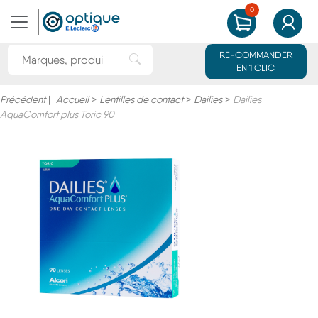
0
MON PANIER
MON CO
Rechercher une marque ou un produit
RE-COMMANDER
Rechercher"
EN 1 CLIC
Précédent
|
Accueil
>
Lentilles de contact
>
Dailies
>
Dailies
AquaComfort plus Toric 90