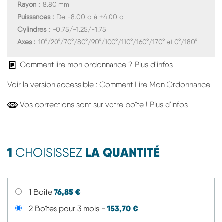
Rayon
8.80 mm
Puissances
De -8.00 d à +4.00 d
Cylindres
-0.75/-1.25/-1.75
Axes
10°/20°/70°/80°/90°/100°/110°/160°/170° et 0°/180°
Comment lire mon ordonnance ?
Plus d'infos
Voir la version accessible : Comment Lire Mon Ordonnance
Vos Corre
Vos corrections sont sur votre boîte !
Plus d'infos
1
LA QUANTITÉ
CHOISISSEZ
76,85 €
1 Boîte
153,70 €
2 Boîtes pour 3 mois -