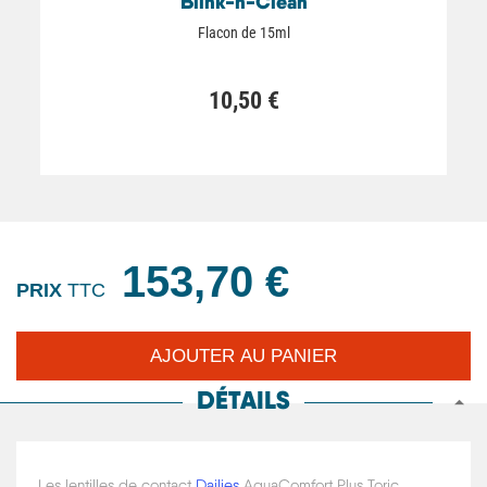
Blink-n-Clean
Flacon de 15ml
10,50 €
153,70 €
PRIX
TTC
DÉTAILS
Les lentilles de contact
Dailies
AquaComfort Plus Toric