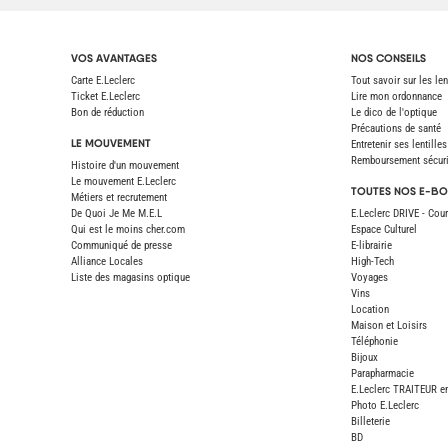
VOS AVANTAGES
NOS CONSEILS
Carte E.Leclerc
Tout savoir sur les len
Ticket E.Leclerc
Lire mon ordonnance
Bon de réduction
Le dico de l'optique
Précautions de santé
LE MOUVEMENT
Entretenir ses lentilles
Remboursement sécurit
Histoire d'un mouvement
Le mouvement E.Leclerc
TOUTES NOS E-BO
Métiers et recrutement
De Quoi Je Me M.E.L
E.Leclerc DRIVE - Cour
Qui est le moins cher.com
Espace Culturel
Communiqué de presse
E-librairie
Alliance Locales
High-Tech
Liste des magasins optique
Voyages
Vins
Location
Maison et Loisirs
Téléphonie
Bijoux
Parapharmacie
E.Leclerc TRAITEUR en
Photo E.Leclerc
Billeterie
BD