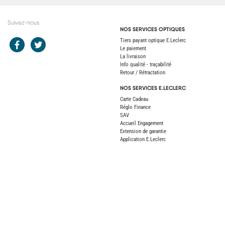
Suivez-nous
NOS SERVICES OPTIQUES
Redirection vers le compte Facebook E.Leclerc
Redirection vers le compte Twitter E.Leclerc
Tiers payant optique E.Leclerc
Le paiement
La livraison
Info qualité - traçabilité
Retour / Rétractation
NOS SERVICES E.LECLERC
Carte Cadeau
Réglo Finance
SAV
Accueil Engagement
Extension de garantie
Application E.Leclerc