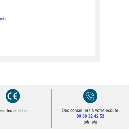
omb
Des conseillers à votre écoute
Redirection vers la page Contact du site
entilles certifiées
09 69 32 42 52
Contacter un conseiller
(9h-19h)