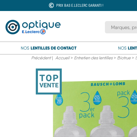
PRIX BAS E.LECLERC GARANTI !
Rechercher une
LENTILLES DE CONTACT
LENT
NOS
NOS
Précédent
|
Accueil
>
Entretien des lentilles
>
Biotrue
>