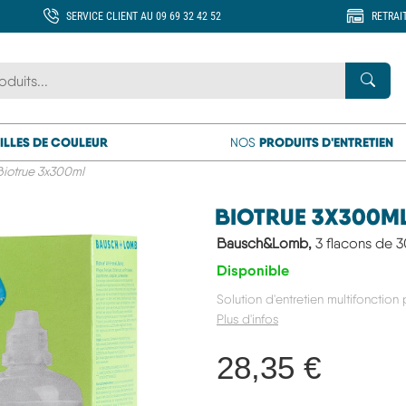
SERVICE CLIENT AU 09 69 32 42 52
RETRAI
 marque ou un produit
Rech
ILLES DE COULEUR
PRODUITS D'ENTRETIEN
NOS
Biotrue 3x300ml
BIOTRUE 3X300M
Bausch&Lomb,
3 flacons de 3
Disponible
Solution d'entretien multifonction 
Plus d'infos
28,35 €