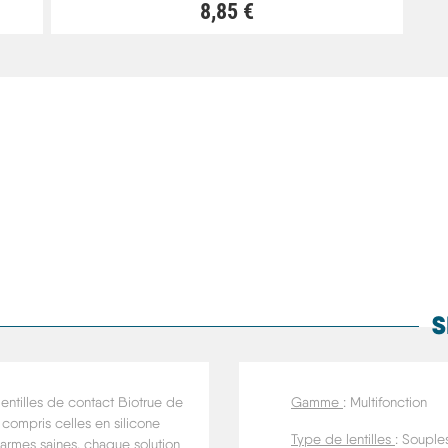
8,85 €
S
entilles de contact Biotrue de
Gamme
: Multifonction
 compris celles en silicone
Type de lentilles
: Souple
armes saines, chaque solution