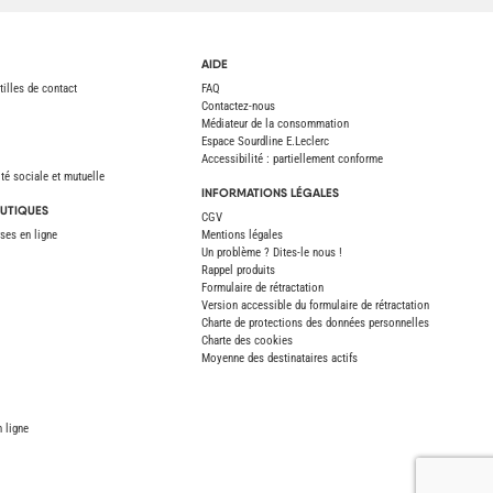
AIDE
tilles de contact
FAQ
Contactez-nous
Médiateur de la consommation
Espace Sourdline E.Leclerc
Accessibilité : partiellement conforme
é sociale et mutuelle
INFORMATIONS LÉGALES
UTIQUES
CGV
ses en ligne
Mentions légales
Un problème ? Dites-le nous !
Rappel produits
Formulaire de rétractation
(document non accessible)
Version accessible du formulaire de rétractation
Charte de protections des données personnelles
Charte des cookies
Moyenne des destinataires actifs
 ligne