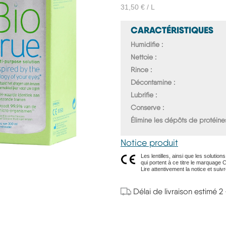
31,50 € / L
CARACTÉRISTIQUES
Humidifie
Nettoie
Rince
Décontamine
Lubrifie
Conserve
Élimine les dépôts de protéine
Notice produit
Les lentilles, ainsi que les soluti
qui portent à ce titre le marquage 
Lire attentivement la notice et suivr
Délai de livraison estimé 2 