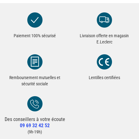
Paiement 100% sécurisé
Livraison offerte en magasin
E.Leclerc
Remboursement mutuelles et
Lentilles certifiées
sécurité sociale
Des conseillers à votre écoute
Redirection vers la page Contact du site
09 69 32 42 52
Contacter un conseiller
(9h-19h)