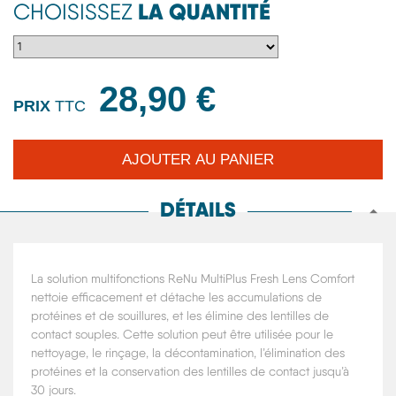
LA QUANTITÉ
CHOISISSEZ
28,90 €
PRIX
TTC
DÉTAILS
La solution multifonctions ReNu MultiPlus Fresh Lens Comfort
nettoie efficacement et détache les accumulations de
protéines et de souillures, et les élimine des lentilles de
contact souples. Cette solution peut être utilisée pour le
nettoyage, le rinçage, la décontamination, l’élimination des
protéines et la conservation des lentilles de contact jusqu’à
30 jours.