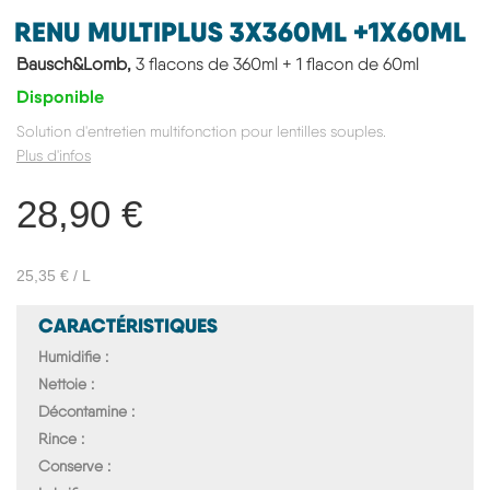
RENU MULTIPLUS 3X360ML +1X60ML
Bausch&Lomb,
3 flacons de 360ml + 1 flacon de 60ml
Disponible
Solution d'entretien multifonction pour lentilles souples.
Plus d'infos
28,90 €
25,35 € / L
CARACTÉRISTIQUES
Humidifie
Nettoie
Décontamine
Rince
Conserve