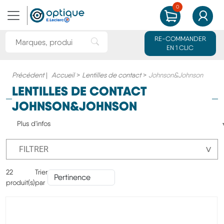
0
MON PANIER
MON CO
Rechercher une marque ou un produit
RE-COMMANDER
Rechercher"
EN 1 CLIC
Précédent
|
Accueil
>
Lentilles de contact
>
Johnson&Johnson
LENTILLES DE CONTACT
JOHNSON&JOHNSON
Plus d'infos
˅
FILTRER
22
Trier
produit(s)
par