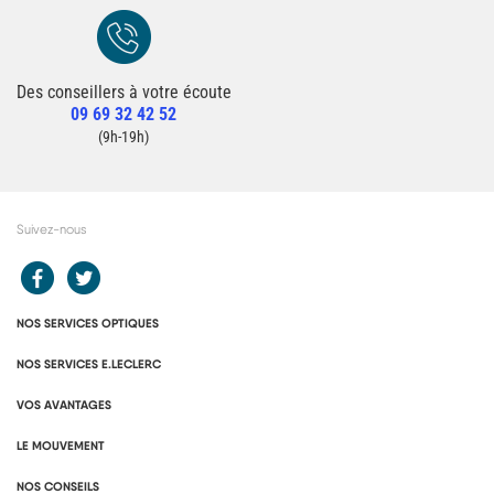
Des conseillers à votre écoute
Redirection vers la page Contact du site
09 69 32 42 52
Contacter un conseiller
(9h-19h)
Suivez-nous
Redirection vers le compte Facebook E.Leclerc
Redirection vers le compte Twitter E.Leclerc
NOS SERVICES OPTIQUES
NOS SERVICES E.LECLERC
VOS AVANTAGES
LE MOUVEMENT
NOS CONSEILS