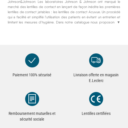
Johnson&Johnson: Les laboratoires Johnson & Johnson ont marqué le
marché des lentilles de contact en lançant de façon inédite les premières
lentilles de contact jetables : les lentilles de contact Acuvue. Un procédé
qui a facilité et simplifié l’utilisation des patients en évitant un entretien et
limitant les mesures d’hygiène. Dans notre catalogue nous proposons 14
▼
autres produits Johnson & Johnson qui répondent à tous les types
d’amétropie de façon innovante et performante. Retrouvez les 1 Day
Trueye, les Acuvue Advance, et les Acuvue Oasys pour les corrections de
la myopie, hypermétropie, presbytie et astigmatisme.
Paiement 100% sécurisé
Livraison offerte en magasin
E.Leclerc
Remboursement mutuelles et
Lentilles certifiées
sécurité sociale