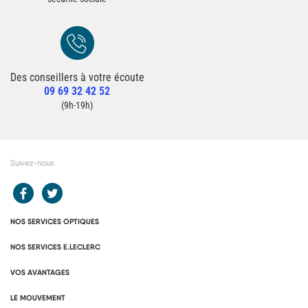
Des conseillers à votre écoute
Redirection vers la page Contact du site
09 69 32 42 52
Contacter un conseiller
(9h-19h)
Suivez-nous
Redirection vers le compte Facebook E.Leclerc
Redirection vers le compte Twitter E.Leclerc
NOS SERVICES OPTIQUES
NOS SERVICES E.LECLERC
VOS AVANTAGES
LE MOUVEMENT