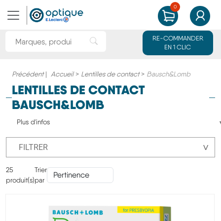
0
MON PANIER
MON CO
Rechercher une marque ou un produit
RE-COMMANDER
Rechercher"
EN 1 CLIC
Précédent
|
Accueil
>
Lentilles de contact
>
Bausch&Lomb
LENTILLES DE CONTACT
BAUSCH&LOMB
Plus d'infos
˅
FILTRER
25
Trier
produit(s)
par