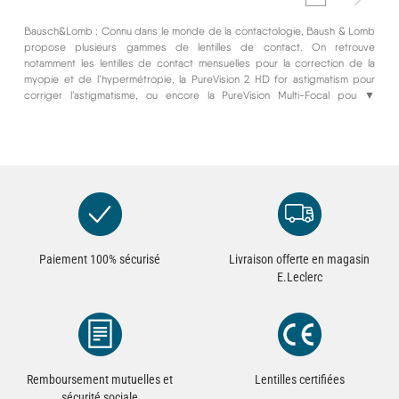
Bausch&Lomb : Connu dans le monde de la contactologie, Baush & Lomb
propose plusieurs gammes de lentilles de contact. On retrouve
notamment les lentilles de contact mensuelles pour la correction de la
myopie et de l’hypermétropie, la PureVision 2 HD for astigmatism pour
corriger l’astigmatisme, ou encore la PureVision Multi-Focal pour la
▼
correction de la presbytie. Les utilisateurs de lentilles de vue à port
journalier ne sont pas en reste avec les lentilles de contact Soflens Daily
Disposable 30 ou encore la Soflens Daily Disposable Toric 30. Il existe
aussi des lentilles rigides à renouvellement annuel comme la Quantum 2.
Paiement 100% sécurisé
Livraison offerte en magasin
E.Leclerc
Remboursement mutuelles et
Lentilles certifiées
sécurité sociale