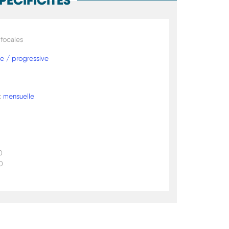
PÉCIFICITÉS
ifocales
le / progressive
:
mensuelle
0
50