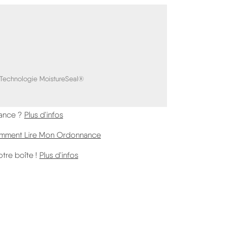
 Technologie MoistureSeal®
ance ?
Plus d'infos
 Comment Lire Mon Ordonnance
Vos Corrections Sont Sur Votre Boite (HT
otre boîte !
Plus d'infos