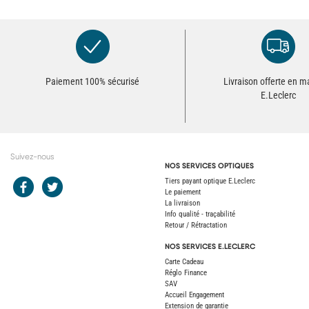
Paiement 100% sécurisé
Livraison offerte en 
E.Leclerc
Suivez-nous
NOS SERVICES OPTIQUES
Redirection vers le compte Facebook E.Leclerc
Redirection vers le compte Twitter E.Leclerc
Tiers payant optique E.Leclerc
Le paiement
La livraison
Info qualité - traçabilité
Retour / Rétractation
NOS SERVICES E.LECLERC
Carte Cadeau
Réglo Finance
SAV
Accueil Engagement
Extension de garantie