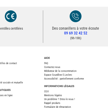
Des conseillers à votre écoute
Redirection vers la page Contact du site
entilles certifiées
09 69 32 42 52
Contacter un conseiller
(9h-19h)
AIDE
tilles de contact
FAQ
Contactez-nous
Médiateur de la consommation
Espace Sourdline E.Leclerc
Accessibilité : partiellement conforme
é sociale et mutuelle
INFORMATIONS LÉGALES
UTIQUES
CGV
ses en ligne
Mentions légales
Un problème ? Dites-le nous !
Rappel produits
Formulaire de rétractation