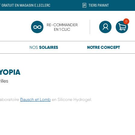
T GRATUIT EN MAGASIN E.LECLERC
TIERS PAYANT
0
MON
RE-COMMANDER
ercher"
EN 1 CLIC
MON COMPTE
SOLAIRES
NOTRE CONCEPT
NOS
YOPIA
illes
laboratoire
Bausch et Lomb
en Silicone Hydrogel.