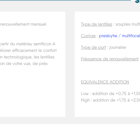
S
u renouvellement mensuel
Type de lentilles
: souples mult
Corrige
:
presbytie / multifoca
artir du matériau samfilcon A
Type de port
: journalier
liorer efficacement le confort
n technologique, les lentilles
Fréquence de renouvellement
sion de votre vue, de près
EQUIVALENCE ADDITION
Low : addition de +0,75 à +1,5
High : addition de +1,75 à +2.