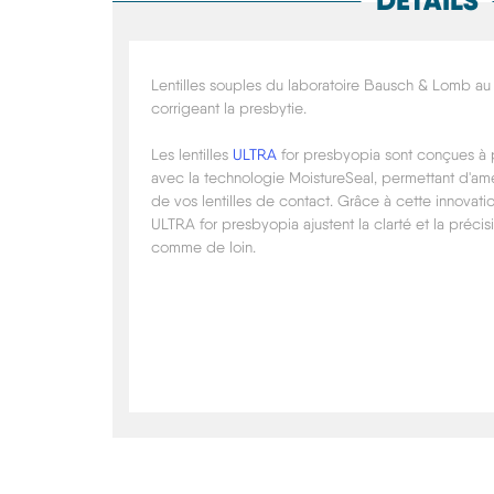
DÉTAILS
Lentilles souples du laboratoire Bausch & Lomb a
corrigeant la presbytie.
Les lentilles
ULTRA
for presbyopia sont conçues à p
avec la technologie MoistureSeal, permettant d'amé
de vos lentilles de contact. Grâce à cette innovatio
ULTRA for presbyopia ajustent la clarté et la préci
comme de loin.