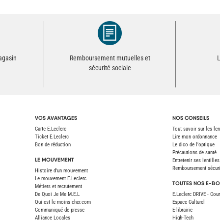
magasin
Remboursement mutuelles et
L
sécurité sociale
VOS AVANTAGES
NOS CONSEILS
Carte E.Leclerc
Tout savoir sur les len
Ticket E.Leclerc
Lire mon ordonnance
Bon de réduction
Le dico de l'optique
Précautions de santé
LE MOUVEMENT
Entretenir ses lentilles
Remboursement sécurit
Histoire d'un mouvement
Le mouvement E.Leclerc
TOUTES NOS E-BO
Métiers et recrutement
De Quoi Je Me M.E.L
E.Leclerc DRIVE - Cour
Qui est le moins cher.com
Espace Culturel
Communiqué de presse
E-librairie
Alliance Locales
High-Tech