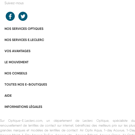
Suivez-nous
Redirection vers le compte Facebook E.Leclerc
Redirection vers le compte Twitter E.Leclerc
NOS SERVICES OPTIQUES
NOS SERVICES E.LECLERC
VOS AVANTAGES
LE MOUVEMENT
NOS CONSEILS
TOUTES NOS E-BOUTIQUES
AIDE
INFORMATIONS LÉGALES
Sur Optique-E.Leclerc.com, un département de Leclerc Optique, spécialiste du
renouvellement de lentilles de contact sur internet, bénéficiez des meilleurs prix sur les plus
grandes marques et modèles de lentilles de contact: Air Optix Aqua, 1-day Acuvue, 1-Day