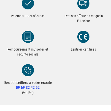
Paiement 100% sécurisé
Livraison offerte en magasin
E.Leclerc
Remboursement mutuelles et
Lentilles certifiées
sécurité sociale
Des conseillers à votre écoute
Redirection vers la page Contact du site
09 69 32 42 52
Contacter un conseiller
(9h-19h)