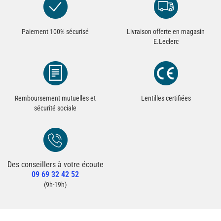
Paiement 100% sécurisé
Livraison offerte en magasin
E.Leclerc
Remboursement mutuelles et
Lentilles certifiées
sécurité sociale
Des conseillers à votre écoute
Redirection vers la page Contact du site
09 69 32 42 52
Contacter un conseiller
(9h-19h)