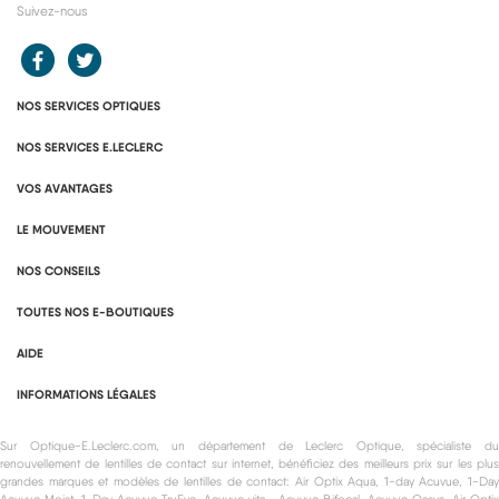
Suivez-nous
Redirection vers le compte Facebook E.Leclerc
Redirection vers le compte Twitter E.Leclerc
NOS SERVICES OPTIQUES
NOS SERVICES E.LECLERC
VOS AVANTAGES
LE MOUVEMENT
NOS CONSEILS
TOUTES NOS E-BOUTIQUES
AIDE
INFORMATIONS LÉGALES
Sur Optique-E.Leclerc.com, un département de Leclerc Optique, spécialiste du
renouvellement de lentilles de contact sur internet, bénéficiez des meilleurs prix sur les plus
grandes marques et modèles de lentilles de contact: Air Optix Aqua, 1-day Acuvue, 1-Day