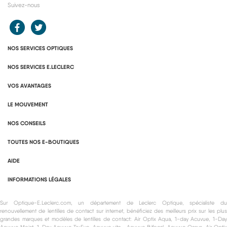
Suivez-nous
Redirection vers le compte Facebook E.Leclerc
Redirection vers le compte Twitter E.Leclerc
NOS SERVICES OPTIQUES
NOS SERVICES E.LECLERC
VOS AVANTAGES
LE MOUVEMENT
NOS CONSEILS
TOUTES NOS E-BOUTIQUES
AIDE
INFORMATIONS LÉGALES
Sur Optique-E.Leclerc.com, un département de Leclerc Optique, spécialiste du
renouvellement de lentilles de contact sur internet, bénéficiez des meilleurs prix sur les plus
grandes marques et modèles de lentilles de contact: Air Optix Aqua, 1-day Acuvue, 1-Day