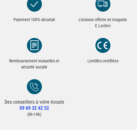
Paiement 100% sécurisé
Livraison offerte en magasin
E.Leclerc
Remboursement mutuelles et
Lentilles certifiées
sécurité sociale
Des conseillers à votre écoute
Redirection vers la page Contact du site
09 69 32 42 52
Contacter un conseiller
(9h-19h)