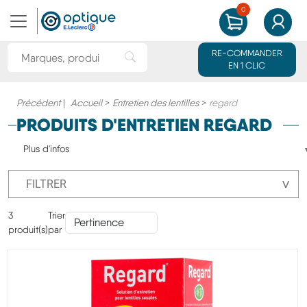
0
MON PANIER
MON CO
Rechercher une marque ou un produit
RE-COMMANDER
Rechercher"
EN 1 CLIC
Précédent
|
Accueil
>
Entretien des lentilles
>
regard
PRODUITS D'ENTRETIEN REGARD
Plus d'infos
˅
FILTRER
3
Trier
produit(s)
par