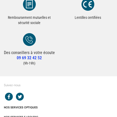
Remboursement mutuelles et
Lentilles certifiées
sécurité sociale
Des conseillers à votre écoute
Redirection vers la page Contact du site
09 69 32 42 52
Contacter un conseiller
(9h-19h)
Suivez-nous
Redirection vers le compte Facebook E.Leclerc
Redirection vers le compte Twitter E.Leclerc
NOS SERVICES OPTIQUES