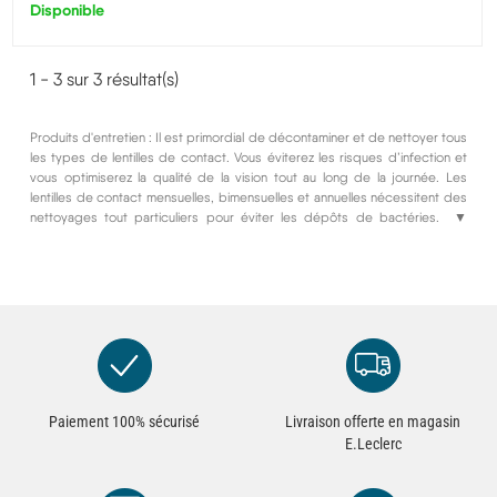
Disponible
1 - 3 sur 3 résultat(s)
Produits d'entretien : Il est primordial de décontaminer et de nettoyer tous
les types de lentilles de contact. Vous éviterez les risques d’infection et
vous optimiserez la qualité de la vision tout au long de la journée. Les
lentilles de contact mensuelles, bimensuelles et annuelles nécessitent des
nettoyages tout particuliers pour éviter les dépôts de bactéries. Les
▼
lentilles de contact journalières peuvent aussi être rincées, humidifiées,
avec un produit adapté au cours de la journée. Il est important de bien lire
les notices d’explications des solutions de vos lentilles de contact.
Retrouvez dans notre catalogue une gamme de produits qui s’adaptent à
toutes les lentilles.
Paiement 100% sécurisé
Livraison offerte en magasin
E.Leclerc