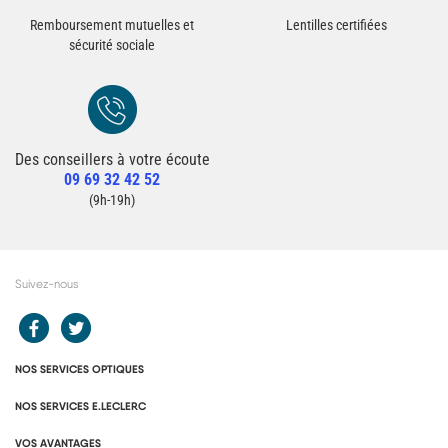
Remboursement mutuelles et
Lentilles certifiées
sécurité sociale
Des conseillers à votre écoute
Redirection vers la page Contact du site
09 69 32 42 52
Contacter un conseiller
(9h-19h)
Suivez-nous
Redirection vers le compte Facebook E.Leclerc
Redirection vers le compte Twitter E.Leclerc
NOS SERVICES OPTIQUES
NOS SERVICES E.LECLERC
VOS AVANTAGES