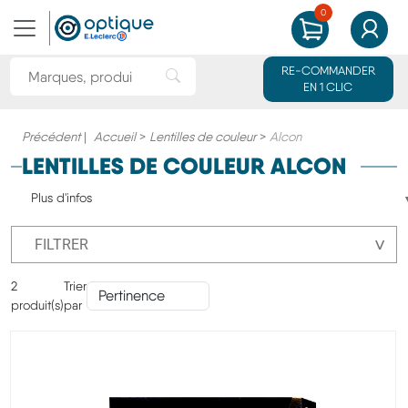
0
MON PANIER
MON CO
Rechercher une marque ou un produit
RE-COMMANDER
Rechercher"
EN 1 CLIC
Précédent
|
Accueil
>
Lentilles de couleur
>
Alcon
LENTILLES DE COULEUR ALCON
Plus d'infos
˅
FILTRER
2
Trier
produit(s)
par