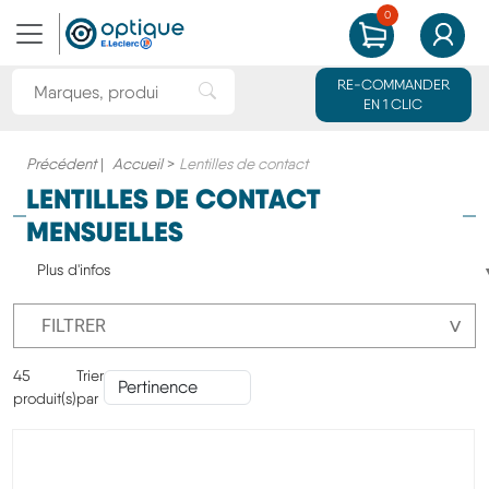
0
MON PANIER
MON CO
Rechercher une marque ou un produit
RE-COMMANDER
Rechercher"
EN 1 CLIC
Précédent
|
Accueil
>
Lentilles de contact
LENTILLES DE CONTACT
MENSUELLES
Plus d'infos
˅
FILTRER
45
Trier
produit(s)
par