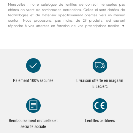
Mensuelles : notre catalogue de lentilles de contact mensuelles pas
chères couvrent de nombreuses corrections. Celles-ci sont dotées de
technologies et de matériaux spécifiquement orientés vers un meilleur
confort. Nous proposons, pas moins, de 29 produits, qui sauront
répondre à vos attentes en fonction de vos prescriptions médicales.
▼
Beaucoup sont fabriquées à base de silicone hydrogel, ce qui les rend
hautement perméables à l'oxygène. Nous proposons aussi des lentilles
dernières générations comme la PureVision 2 for presbyopia, des
Laboratoires Bausch & Lomb.
Paiement 100% sécurisé
Livraison offerte en magasin
E.Leclerc
Remboursement mutuelles et
Lentilles certifiées
sécurité sociale