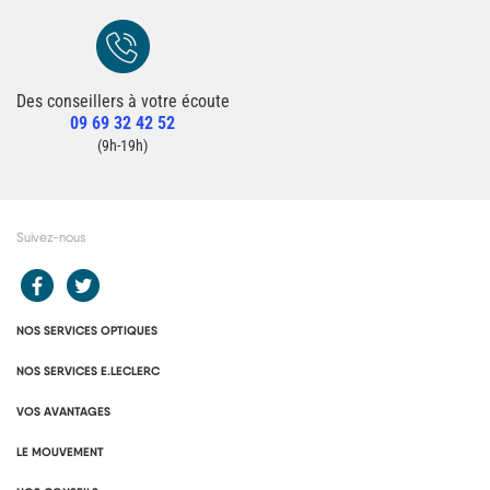
Des conseillers à votre écoute
Redirection vers la page Contact du site
09 69 32 42 52
Contacter un conseiller
(9h-19h)
Suivez-nous
Redirection vers le compte Facebook E.Leclerc
Redirection vers le compte Twitter E.Leclerc
NOS SERVICES OPTIQUES
NOS SERVICES E.LECLERC
VOS AVANTAGES
LE MOUVEMENT