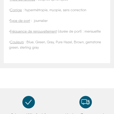
•
Corrige
: hypermétropie, myopie, sans correction
•
Type de port
: journalier
•
Fréquence de renouvellement
(durée de port) : mensuellle
•
Couleurs
: Blue, Green, Gray, Pure Hazel, Brown, gemstone
green, sterling gray