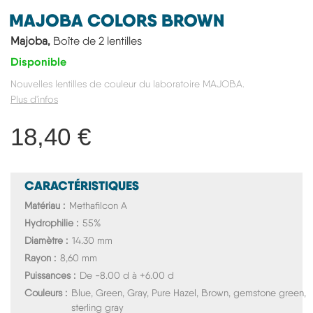
MAJOBA COLORS BROWN
Majoba,
Boîte de 2 lentilles
Disponible
Nouvelles lentilles de couleur du laboratoire MAJOBA.
Plus d'infos
18,40 €
CARACTÉRISTIQUES
Matériau
Methafilcon A
Hydrophilie
55%
Diamètre
14.30 mm
Rayon
8,60 mm
Puissances
De -8.00 d à +6.00 d
Couleurs
Blue, Green, Gray, Pure Hazel, Brown, gemstone green,
sterling gray