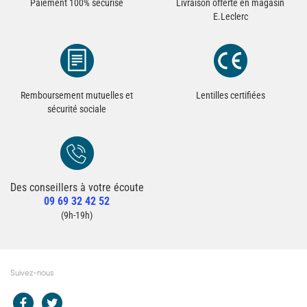
Paiement 100% sécurisé
Livraison offerte en magasin
E.Leclerc
Remboursement mutuelles et
Lentilles certifiées
sécurité sociale
Des conseillers à votre écoute
Redirection vers la page Contact du site
09 69 32 42 52
Contacter un conseiller
(9h-19h)
Suivez-nous
Redirection vers le compte Facebook E.Leclerc
Redirection vers le compte Twitter E.Leclerc