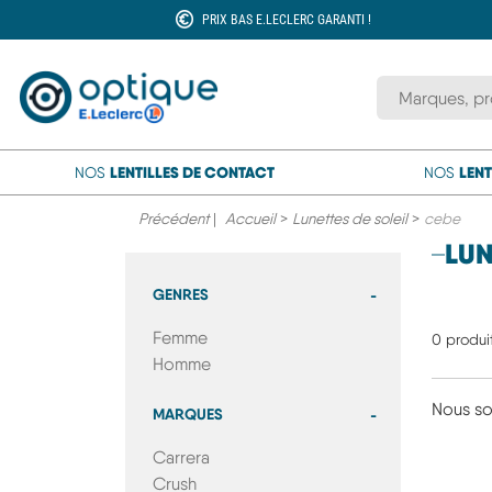
PRIX BAS E.LECLERC GARANTI !
Rechercher une
LENTILLES DE CONTACT
LENT
NOS
NOS
Précédent
|
Accueil
>
Lunettes de soleil
>
cebe
LUN
GENRES
-
Femme
0 produit
Homme
Nous so
MARQUES
-
Carrera
Crush