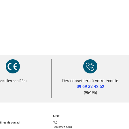
Des conseillers à votre écoute
Redirection vers la page Contact du site
entilles certifiées
09 69 32 42 52
Contacter un conseiller
(9h-19h)
AIDE
tilles de contact
FAQ
Contactez-nous