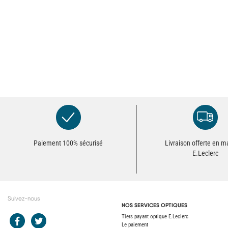
Paiement 100% sécurisé
Livraison offerte en 
E.Leclerc
Suivez-nous
NOS SERVICES OPTIQUES
Redirection vers le compte Facebook E.Leclerc
Redirection vers le compte Twitter E.Leclerc
Tiers payant optique E.Leclerc
Le paiement