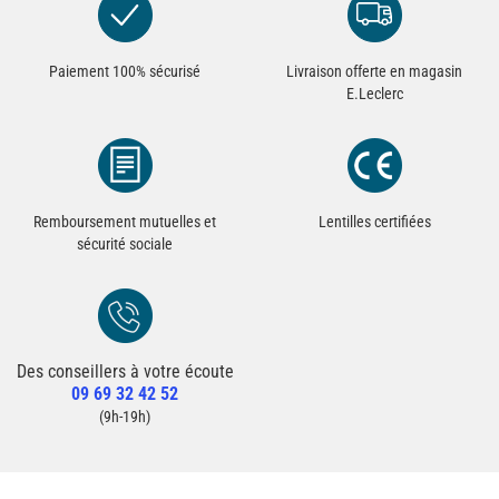
Paiement 100% sécurisé
Livraison offerte en magasin
E.Leclerc
Remboursement mutuelles et
Lentilles certifiées
sécurité sociale
Des conseillers à votre écoute
Redirection vers la page Contact du site
09 69 32 42 52
Contacter un conseiller
(9h-19h)