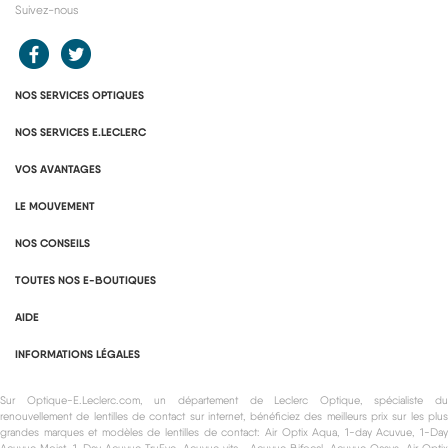
Suivez-nous
Redirection vers le compte Facebook E.Leclerc
Redirection vers le compte Twitter E.Leclerc
NOS SERVICES OPTIQUES
NOS SERVICES E.LECLERC
VOS AVANTAGES
LE MOUVEMENT
NOS CONSEILS
TOUTES NOS E-BOUTIQUES
AIDE
INFORMATIONS LÉGALES
Sur Optique-E.Leclerc.com, un département de Leclerc Optique, spécialiste du
renouvellement de lentilles de contact sur internet, bénéficiez des meilleurs prix sur les plus
grandes marques et modèles de lentilles de contact: Air Optix Aqua, 1-day Acuvue, 1-Day