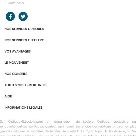
Suivez-nous
Redirection vers le compte Facebook E.Leclerc
Redirection vers le compte Twitter E.Leclerc
NOS SERVICES OPTIQUES
NOS SERVICES E.LECLERC
VOS AVANTAGES
LE MOUVEMENT
NOS CONSEILS
TOUTES NOS E-BOUTIQUES
AIDE
INFORMATIONS LÉGALES
Sur Optique-E.Leclerc.com, un département de Leclerc Optique, spécialiste du
renouvellement de lentilles de contact sur internet, bénéficiez des meilleurs prix sur les plus
grandes marques et modèles de lentilles de contact: Air Optix Aqua, 1-day Acuvue, 1-Day