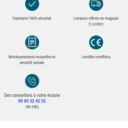
Paiement 100% sécurisé
Livraison offerte en magasin
E.Leclerc
Remboursement mutuelles et
Lentilles certifiées
sécurité sociale
Des conseillers à votre écoute
Redirection vers la page Contact du site
09 69 32 42 52
Contacter un conseiller
(9h-19h)